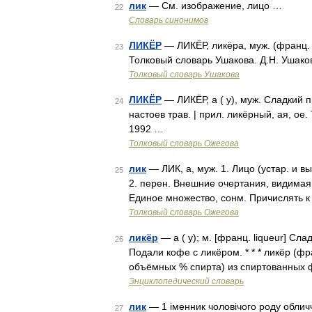
лик
— См. изображение, лицо …
22
Словарь синонимов
ЛИКЁР
— ЛИКЁР, ликёра, муж. (франц. 
23
Толковый словарь Ушакова. Д.Н. Ушако
Толковый словарь Ушакова
ЛИКЁР
— ЛИКЁР, а ( у), муж. Сладкий 
24
настоев трав. | прил. ликёрный, ая, о
1992 …
Толковый словарь Ожегова
лик
— ЛИК, а, муж. 1. Лицо (устар. и в
25
2. перен. Внешние очертания, видимая по
Единое множество, сонм. Причислять к
Толковый словарь Ожегова
ликёр
— а ( у); м. [франц. liqueur] Сл
26
Подали кофе с ликёром. * * * ликёр (фр
объёмных % спирта) из спиртованных 
Энциклопедический словарь
лик
— 1 іменник чоловічого роду обличч
27