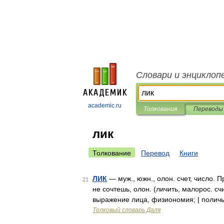
Словари и энциклоп
academic.ru
Толкования
Переводы
лик
Толкование
Перевод
Книги
ЛИК
— муж., южн., олон. счет, число. П
21
не сочтешь, олон. (личить, малорос. счи
выражение лица, физиономия; | поличь
Толковый словарь Даля