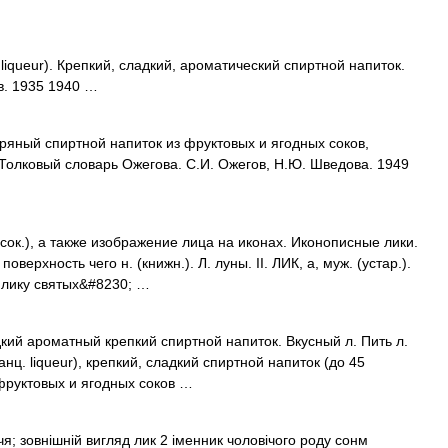
liqueur). Крепкий, сладкий, ароматический спиртной напиток.
в. 1935 1940 …
пряный спиртной напиток из фруктовых и ягодных соков,
е. Толковый словарь Ожегова. С.И. Ожегов, Н.Ю. Шведова. 1949
ысок.), а также изображение лица на иконах. Иконописные лики.
верхность чего н. (книжн.). Л. луны. II. ЛИК, а, муж. (устар.).
 лику святых&#8230; …
адкий ароматный крепкий спиртной напиток. Вкусный л. Пить л.
анц. liqueur), крепкий, сладкий спиртной напиток (до 45
фруктовых и ягодных соков …
я; зовнішній вигляд лик 2 іменник чоловічого роду сонм