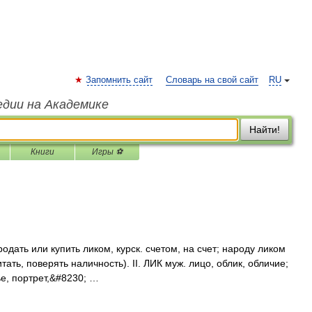
Запомнить сайт
Словарь на свой сайт
RU
едии на Академике
Найти!
Книги
Игры ⚽
родать или купить ликом, курск. счетом, на счет; народу ликом
тать, поверять наличность). II. ЛИК муж. лицо, облик, обличие;
е, портрет,&#8230; …