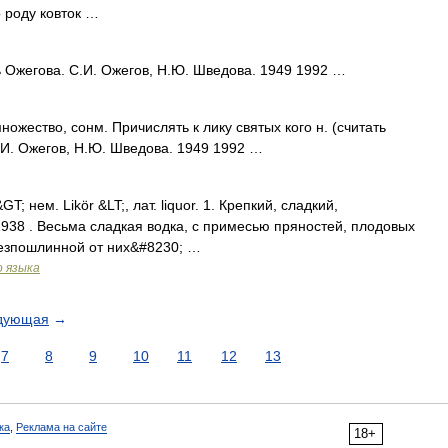
о роду ковток …
ь Ожегова. С.И. Ожегов, Н.Ю. Шведова. 1949 1992 …
множество, сонм. Причислять к лику святых кого н. (считать
.И. Ожегов, Н.Ю. Шведова. 1949 1992 …
GT; нем. Likör &LT;, лат. liquor. 1. Крепкий, сладкий,
1938 . Весьма сладкая водка, с примесью пряностей, плодовых
 безпошлинной от них&#8230; …
о языка
дующая
→
7
8
9
10
11
12
13
ка
,
Реклама на сайте
18+