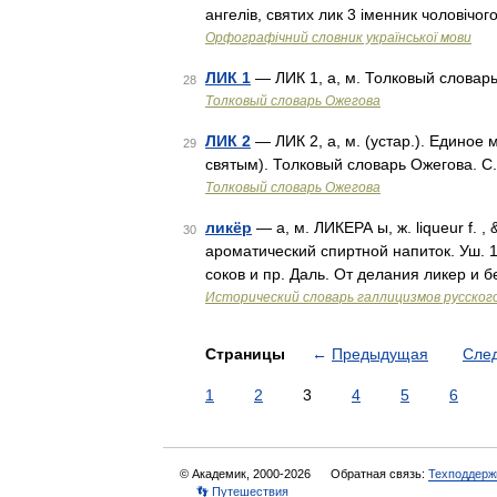
ангелів, святих лик 3 іменник чоловічог
Орфографічний словник української мови
ЛИК 1
— ЛИК 1, а, м. Толковый словар
28
Толковый словарь Ожегова
ЛИК 2
— ЛИК 2, а, м. (устар.). Единое 
29
святым). Толковый словарь Ожегова. С
Толковый словарь Ожегова
ликёр
— а, м. ЛИКЕРА ы, ж. liqueur f. , &
30
ароматический спиртной напиток. Уш. 
соков и пр. Даль. От делания ликер и
Исторический словарь галлицизмов русског
Страницы
←
Предыдущая
Сле
1
2
3
4
5
6
© Академик, 2000-2026
Обратная связь:
Техподдерж
👣 Путешествия